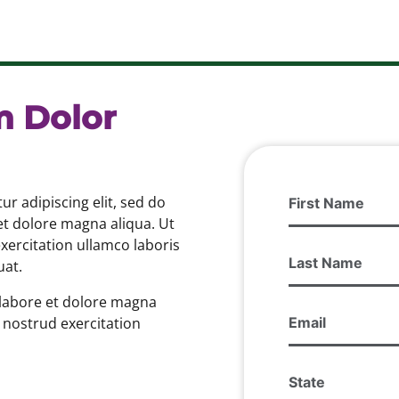
m Dolor
First
r adipiscing elit, sed do
Name
et dolore magna aliqua. Ut
(Required)
ercitation ullamco laboris
Last
uat.
Name
(Required)
labore et dolore magna
Email
 nostrud exercitation
(Required)
State